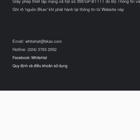
Giấy phép thiết lập mạng xã hội số 355/GP-BTTTT do Bộ Thông tin và
Ghi rõ 'nguồn Bkav' khi phát hành lại thông tin từ Website này
Email:
whitehat@bkav.com
Hotline: (024) 3763 2552
Facebook: WhiteHat
Quy định và điều khoản sử dụng