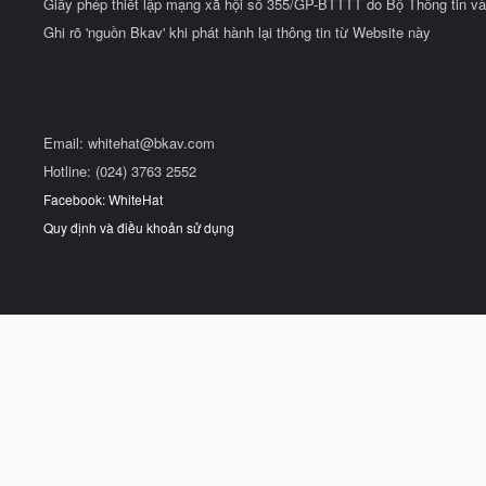
Giấy phép thiết lập mạng xã hội số 355/GP-BTTTT do Bộ Thông tin và
Ghi rõ 'nguồn Bkav' khi phát hành lại thông tin từ Website này
Email:
whitehat@bkav.com
Hotline: (024) 3763 2552
Facebook: WhiteHat
Quy định và điều khoản sử dụng