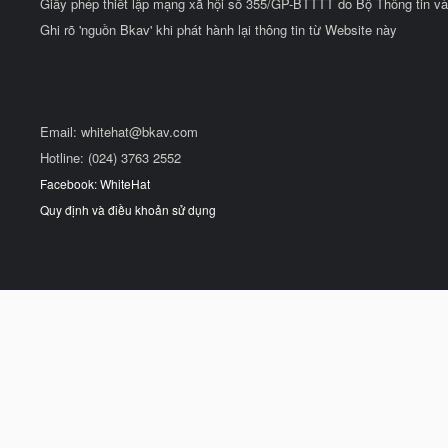
Giấy phép thiết lập mạng xã hội số 355/GP-BTTTT do Bộ Thông tin và
Ghi rõ 'nguồn Bkav' khi phát hành lại thông tin từ Website này
Email:
whitehat@bkav.com
Hotline: (024) 3763 2552
Facebook: WhiteHat
Quy định và điều khoản sử dụng