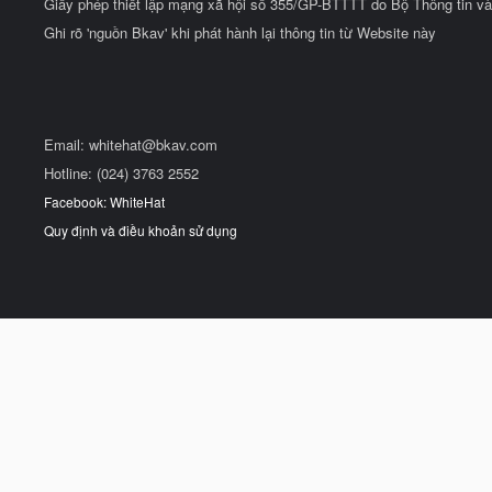
Giấy phép thiết lập mạng xã hội số 355/GP-BTTTT do Bộ Thông tin và
Ghi rõ 'nguồn Bkav' khi phát hành lại thông tin từ Website này
Email:
whitehat@bkav.com
Hotline: (024) 3763 2552
Facebook: WhiteHat
Quy định và điều khoản sử dụng