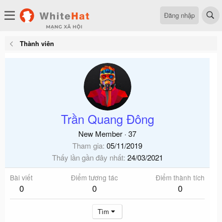
Đăng nhập
Thành viên
Trần Quang Đông
New Member
·
37
Tham gia
05/11/2019
Thấy lần gần đây nhất
24/03/2021
Bài viết
Điểm tương tác
Điểm thành tích
0
0
0
Tìm