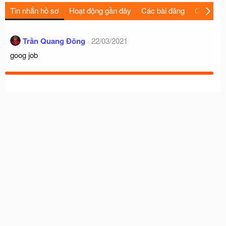
Tin nhắn hồ sơ
Hoạt động gần đây
Các bài đăng
Giới thiệu
Trần Quang Đông
22/03/2021
goog job