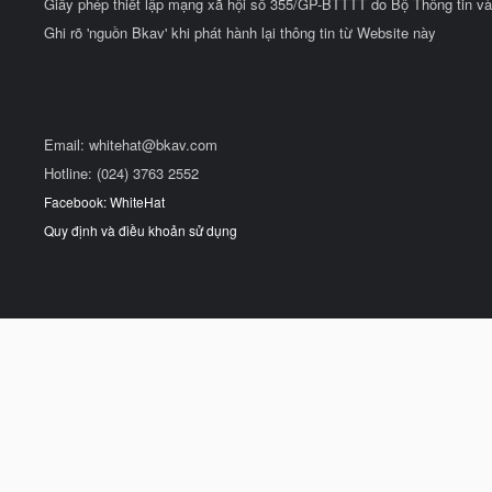
Giấy phép thiết lập mạng xã hội số 355/GP-BTTTT do Bộ Thông tin và
Ghi rõ 'nguồn Bkav' khi phát hành lại thông tin từ Website này
Email:
whitehat@bkav.com
Hotline: (024) 3763 2552
Facebook: WhiteHat
Quy định và điều khoản sử dụng