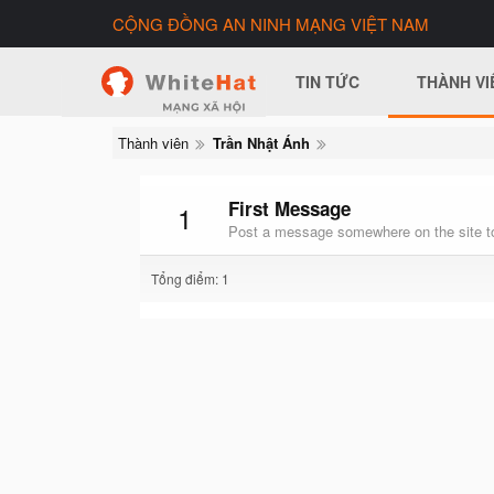
CỘNG ĐỒNG AN NINH MẠNG VIỆT NAM
TIN TỨC
THÀNH VI
Thành viên
Trần Nhật Ánh
First Message
1
Post a message somewhere on the site to
Tổng điểm: 1