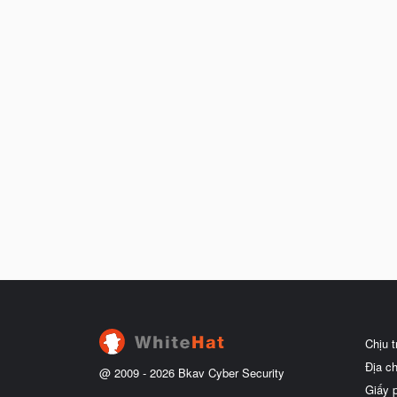
Chịu 
Địa c
@ 2009 -
2026
Bkav Cyber Security
Giấy 