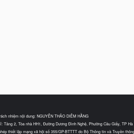
trách nhiệm nội dung: NGUYỄN THẢO DIỄM HẰNG
hỉ: Tầng 2, Tòa nhà HH1, Đường Dương Đình Nghệ, Phường Cầu Giấy, TP Hà 
phép thiết lập mạng xã hội số 355/GP-BTTTT do Bộ Thông tin và Truyền thôn