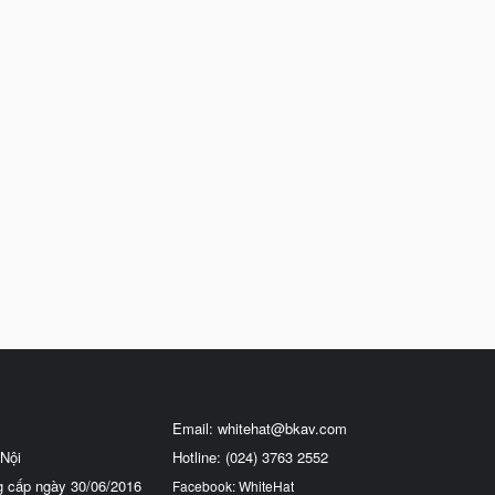
Email:
whitehat@bkav.com
Nội
Hotline: (024) 3763 2552
g cấp ngày 30/06/2016
Facebook: WhiteHat