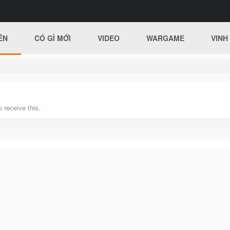
ÊN
CÓ GÌ MỚI
VIDEO
WARGAME
VINH
 receive this.