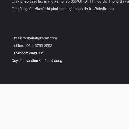
Giấy phép thiết lập mạng xã hội số 355/GP-BTTTT do Bộ Thông tin và
Ghi rõ 'nguồn Bkav' khi phát hành lại thông tin từ Website này
Email:
whitehat@bkav.com
Hotline: (024) 3763 2552
Facebook: WhiteHat
Quy định và điều khoản sử dụng