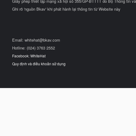
Giấy phép thiết lập mạng xã hội số 355/GP-BTTTT do Bộ Thông tin và
Ghi rõ 'nguồn Bkav' khi phát hành lại thông tin từ Website này
Email:
whitehat@bkav.com
Hotline: (024) 3763 2552
Facebook: WhiteHat
Quy định và điều khoản sử dụng