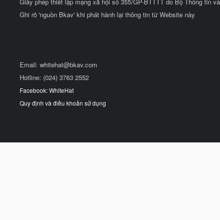
Giấy phép thiết lập mạng xã hội số 355/GP-BTTTT do Bộ Thông tin và
Ghi rõ 'nguồn Bkav' khi phát hành lại thông tin từ Website này
Email:
whitehat@bkav.com
Hotline: (024) 3763 2552
Facebook: WhiteHat
Quy định và điều khoản sử dụng