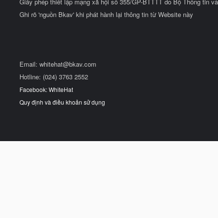
Giấy phép thiết lập mạng xã hội số 355/GP-BTTTT do Bộ Thông tin và
Ghi rõ 'nguồn Bkav' khi phát hành lại thông tin từ Website này
Email:
whitehat@bkav.com
Hotline: (024) 3763 2552
Facebook: WhiteHat
Quy định và điều khoản sử dụng