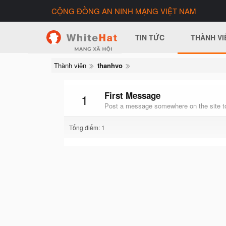
CỘNG ĐỒNG AN NINH MẠNG VIỆT NAM
TIN TỨC
THÀNH VI
Thành viên
thanhvo
First Message
1
Post a message somewhere on the site to
Tổng điểm: 1