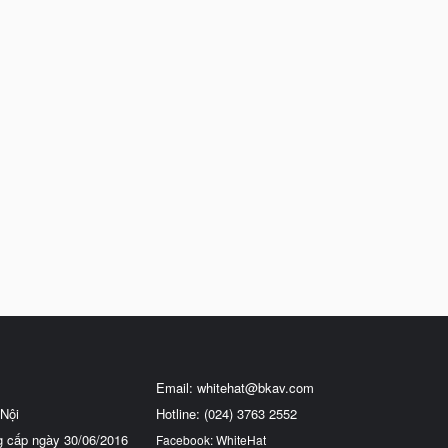
Email:
whitehat@bkav.com
Nội
Hotline: (024) 3763 2552
g cấp ngày 30/06/2016
Facebook: WhiteHat