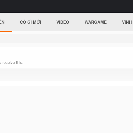
ÊN
CÓ GÌ MỚI
VIDEO
WARGAME
VINH
 receive this.