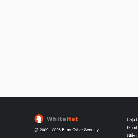
Chịu 
Địa c
@ 2009 -
2026
Bkav Cyber Security
Giấy 