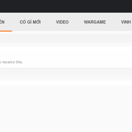
ÊN
CÓ GÌ MỚI
VIDEO
WARGAME
VINH
 receive this.