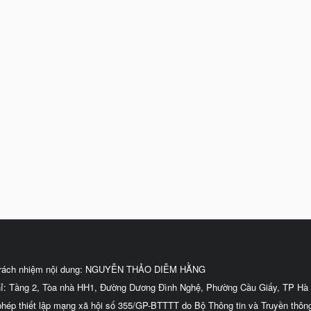
trách nhiệm nội dung: NGUYỄN THẢO DIỄM HẰNG
hỉ: Tầng 2, Tòa nhà HH1, Đường Dương Đình Nghệ, Phường Cầu Giấy, TP Hà 
phép thiết lập mạng xã hội số 355/GP-BTTTT do Bộ Thông tin và Truyền thôn