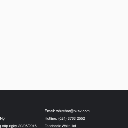
Email:
whitehat@bkav.com
Nội
Hotline: (024) 3763 2552
g cấp ngày 30/06/2016
Facebook: WhiteHat