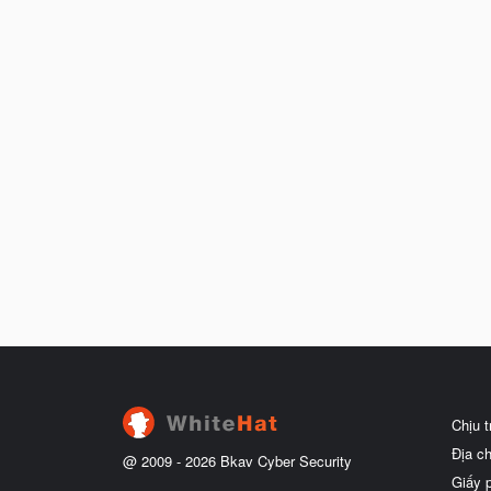
Chịu 
Địa c
@ 2009 -
2026
Bkav Cyber Security
Giấy 