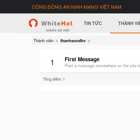
CỘNG ĐỒNG AN NINH MẠNG VIỆT NAM
TIN TỨC
THÀNH VI
Thành viên
thanhsondhv
First Message
1
Post a message somewhere on the site to
Tổng điểm: 1