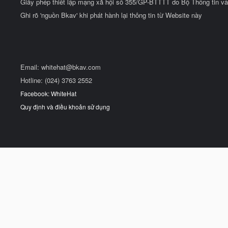
Giấy phép thiết lập mạng xã hội số 355/GP-BTTTT do Bộ Thông tin và
Ghi rõ 'nguồn Bkav' khi phát hành lại thông tin từ Website này
Email:
whitehat@bkav.com
Hotline: (024) 3763 2552
Facebook: WhiteHat
Quy định và điều khoản sử dụng