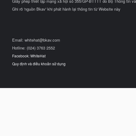
Giấy phép thiết lập mạng xã hội số 355/GP-BTTTT do Bộ Thông tin và
Ghi rõ 'nguồn Bkav' khi phát hành lại thông tin từ Website này
Email:
whitehat@bkav.com
Hotline: (024) 3763 2552
Facebook: WhiteHat
Quy định và điều khoản sử dụng