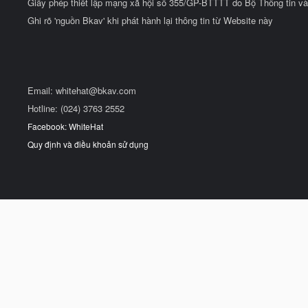
Giấy phép thiết lập mạng xã hội số 355/GP-BTTTT do Bộ Thông tin và
Ghi rõ 'nguồn Bkav' khi phát hành lại thông tin từ Website này
Email:
whitehat@bkav.com
Hotline: (024) 3763 2552
Facebook: WhiteHat
Quy định và điều khoản sử dụng