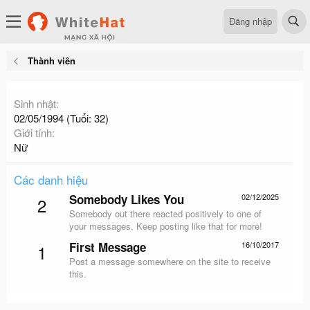
Đăng nhập
Thành viên
Sinh nhật
02/05/1994 (Tuổi: 32)
Giới tính
Nữ
Các danh hiệu
Somebody Likes You
02/12/2025
2
Somebody out there reacted positively to one of
your messages. Keep posting like that for more!
First Message
16/10/2017
1
Post a message somewhere on the site to receive
this.