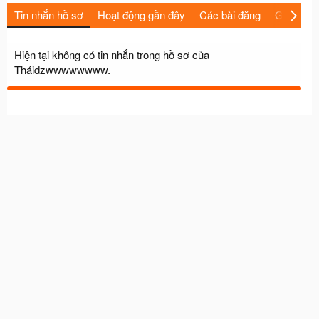
Tin nhắn hồ sơ
Hoạt động gần đây
Các bài đăng
Giới thiệu
Hiện tại không có tin nhắn trong hồ sơ của
Tháidzwwwwwwww.