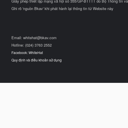
Giấy phép thiết lập mạng xã hội số 355/GP-BTTTT do Bộ Thông tin và
Ghi rõ 'nguồn Bkav' khi phát hành lại thông tin từ Website này
Email:
whitehat@bkav.com
Hotline: (024) 3763 2552
Facebook: WhiteHat
Quy định và điều khoản sử dụng