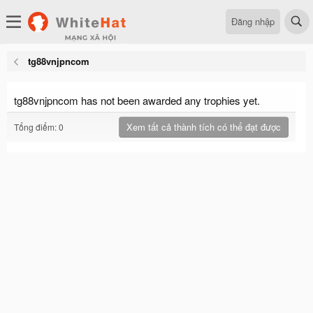
Đăng nhập
tg88vnjpncom
tg88vnjpncom has not been awarded any trophies yet.
Xem tất cả thành tích có thể đạt được
Tổng điểm: 0