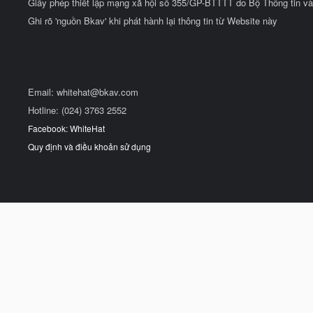
Giấy phép thiết lập mạng xã hội số 355/GP-BTTTT do Bộ Thông tin và
Ghi rõ 'nguồn Bkav' khi phát hành lại thông tin từ Website này
Email:
whitehat@bkav.com
Hotline: (024) 3763 2552
Facebook: WhiteHat
Quy định và điều khoản sử dụng