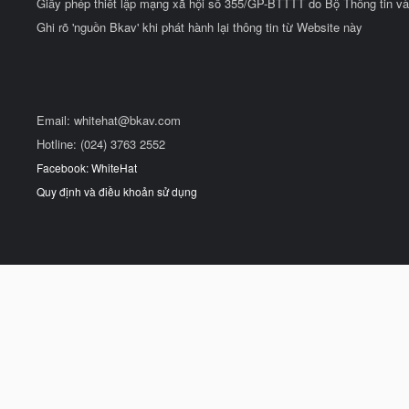
Giấy phép thiết lập mạng xã hội số 355/GP-BTTTT do Bộ Thông tin và
Ghi rõ 'nguồn Bkav' khi phát hành lại thông tin từ Website này
Email:
whitehat@bkav.com
Hotline: (024) 3763 2552
Facebook: WhiteHat
Quy định và điều khoản sử dụng