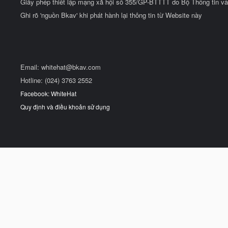
Giấy phép thiết lập mạng xã hội số 355/GP-BTTTT do Bộ Thông tin và
Ghi rõ 'nguồn Bkav' khi phát hành lại thông tin từ Website này
Email:
whitehat@bkav.com
Hotline: (024) 3763 2552
Facebook: WhiteHat
Quy định và điều khoản sử dụng