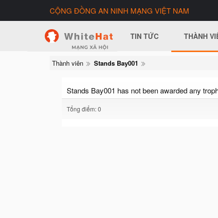
CỘNG ĐỒNG AN NINH MẠNG VIỆT NAM
TIN TỨC
THÀNH VI
Thành viên
Stands Bay001
Stands Bay001 has not been awarded any troph
Tổng điểm: 0