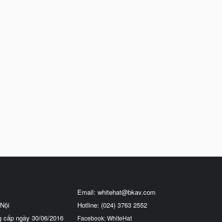
Email:
whitehat@bkav.com
Nội
Hotline: (024) 3763 2552
g cấp ngày 30/06/2016
Facebook: WhiteHat