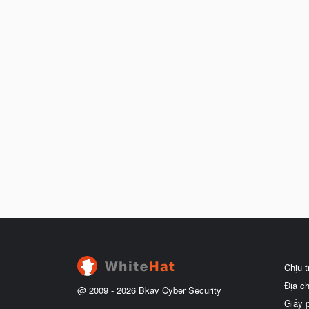
Chịu 
Địa c
@ 2009 -
2026
Bkav Cyber Security
Giấy 