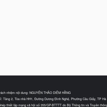
trách nhiệm nội dung: NGUYỄN THẢO DIỄM HẰNG
hỉ: Tầng 2, Tòa nhà HH1, Đường Dương Đình Nghệ, Phường Cầu Giấy, TP Hà 
phép thiết lập mạng xã hội số 355/GP-BTTTT do Bộ Thông tin và Truyền thôn