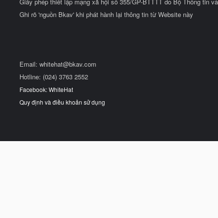
Giấy phép thiết lập mạng xã hội số 355/GP-BTTTT do Bộ Thông tin và
Ghi rõ 'nguồn Bkav' khi phát hành lại thông tin từ Website này
Email:
whitehat@bkav.com
Hotline: (024) 3763 2552
Facebook: WhiteHat
Quy định và điều khoản sử dụng