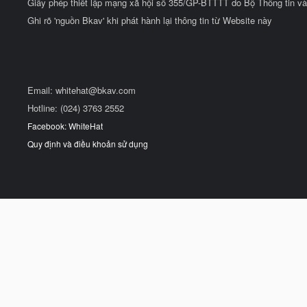
Giấy phép thiết lập mạng xã hội số 355/GP-BTTTT do Bộ Thông tin và
Ghi rõ 'nguồn Bkav' khi phát hành lại thông tin từ Website này
Email:
whitehat@bkav.com
Hotline: (024) 3763 2552
Facebook: WhiteHat
Quy định và điều khoản sử dụng