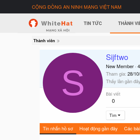
CỘNG ĐỒNG AN NINH MẠNG VIỆT NAM
TIN TỨC
THÀNH VI
Thành viên
Sijftwo
S
New Member
·
4
Tham gia
28/10
Thấy lần gần đâ
Bài viết
0
Tìm
Tin nhắn hồ sơ
Hoạt động gần đây
Các bài