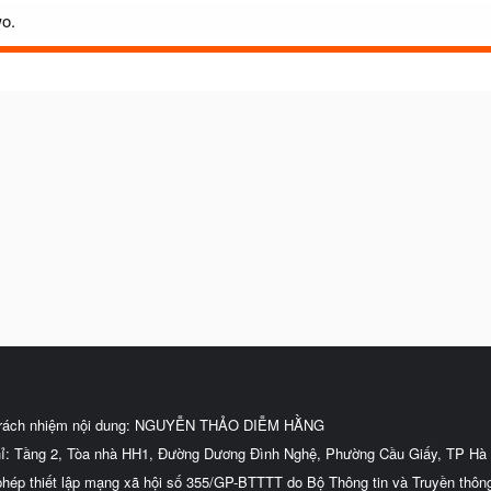
wo.
trách nhiệm nội dung: NGUYỄN THẢO DIỄM HẰNG
hỉ: Tầng 2, Tòa nhà HH1, Đường Dương Đình Nghệ, Phường Cầu Giấy, TP Hà 
phép thiết lập mạng xã hội số 355/GP-BTTTT do Bộ Thông tin và Truyền thôn