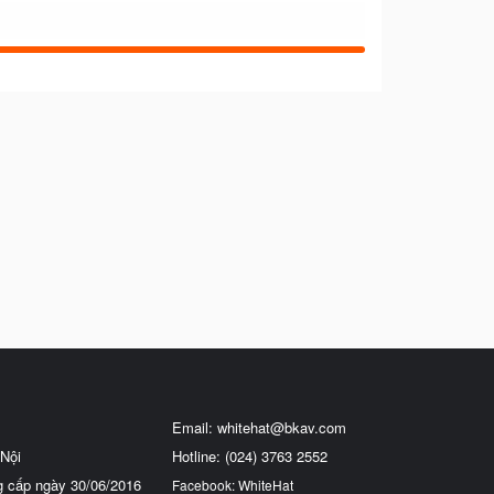
Email:
whitehat@bkav.com
Nội
Hotline: (024) 3763 2552
g cấp ngày 30/06/2016
Facebook: WhiteHat