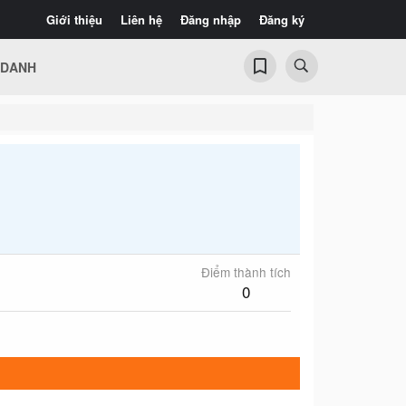
Giới thiệu
Liên hệ
Đăng nhập
Đăng ký
 DANH
Điểm thành tích
0