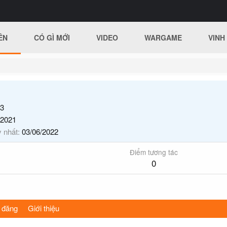
ÊN
CÓ GÌ MỚI
VIDEO
WARGAME
VINH
3
/2021
y nhất
03/06/2022
Điểm tương tác
0
 đăng
Giới thiệu