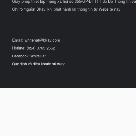
Giấy phép thiết lập mạng xã hội số 355/GP-BTTTT do Bộ Thông tin và
Ghi rõ 'nguồn Bkav' khi phát hành lại thông tin từ Website này
Email:
whitehat@bkav.com
Hotline: (024) 3763 2552
Facebook: WhiteHat
Quy định và điều khoản sử dụng