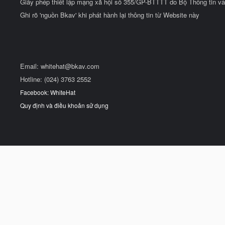
Giấy phép thiết lập mạng xã hội số 355/GP-BTTTT do Bộ Thông tin và
Ghi rõ 'nguồn Bkav' khi phát hành lại thông tin từ Website này
Email:
whitehat@bkav.com
Hotline: (024) 3763 2552
Facebook: WhiteHat
Quy định và điều khoản sử dụng