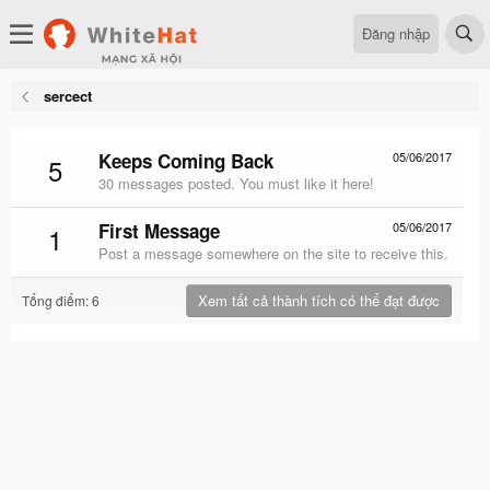
Đăng nhập
sercect
Keeps Coming Back
05/06/2017
5
30 messages posted. You must like it here!
First Message
05/06/2017
1
Post a message somewhere on the site to receive this.
Xem tất cả thành tích có thể đạt được
Tổng điểm: 6