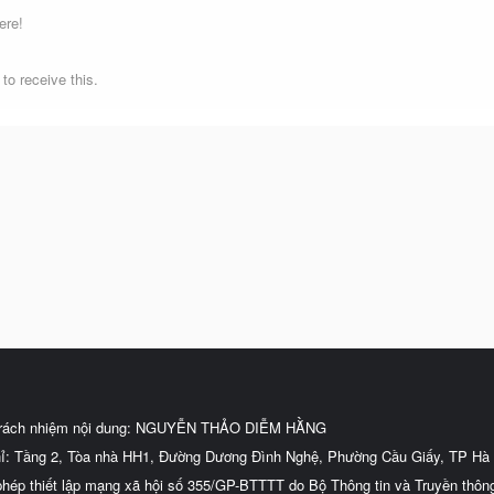
ere!
o receive this.
trách nhiệm nội dung: NGUYỄN THẢO DIỄM HẰNG
hỉ: Tầng 2, Tòa nhà HH1, Đường Dương Đình Nghệ, Phường Cầu Giấy, TP Hà 
phép thiết lập mạng xã hội số 355/GP-BTTTT do Bộ Thông tin và Truyền thôn