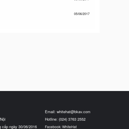
05/06/2017
Email:
whitehat@bkav.com
Nội
Hotline: (024) 3763 2552
g cấp ngày 30/06/2016
Facebook: WhiteHat