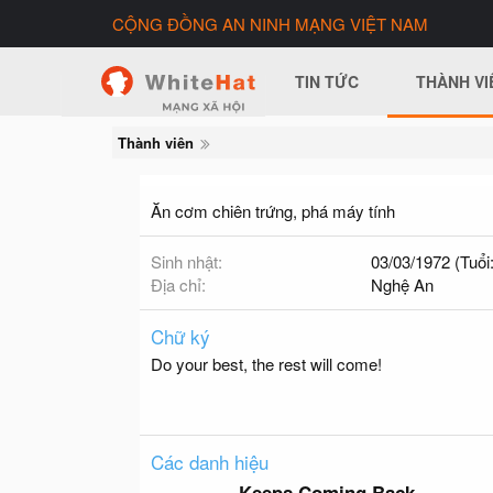
CỘNG ĐỒNG AN NINH MẠNG VIỆT NAM
TIN TỨC
THÀNH VI
Thành viên
Ăn cơm chiên trứng, phá máy tính
Sinh nhật
03/03/1972 (Tuổi:
Địa chỉ
Nghệ An
Chữ ký
Do your best, the rest will come!
Các danh hiệu