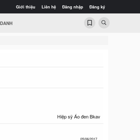
Giới thiệu
Liên hệ
Đăng nhập
Đăng ký
 DANH
Hiệp sỹ Áo đen Bkav​
05/06/2017