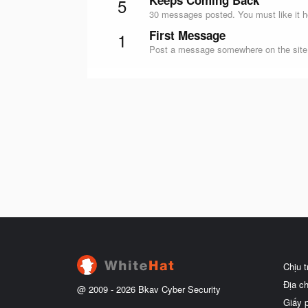
Keeps Coming Back
5
30 messages posted. You must like it h
First Message
1
Post a message somewhere on the site t
Chịu 
Địa c
@ 2009 -
2026
Bkav Cyber Security
Giấy 