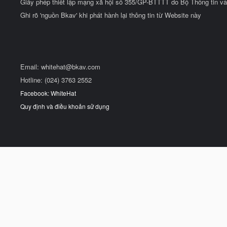
Giấy phép thiết lập mạng xã hội số 355/GP-BTTTT do Bộ Thông tin và
Ghi rõ 'nguồn Bkav' khi phát hành lại thông tin từ Website này
Email:
whitehat@bkav.com
Hotline: (024) 3763 2552
Facebook: WhiteHat
Quy định và điều khoản sử dụng