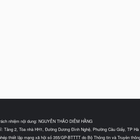
trách nhiệm nội dung: NGUYỄN THẢO DIỄM HẰNG
hỉ: Tầng 2, Tòa nhà HH1, Đường Dương Đình Nghệ, Phường Cầu Giấy, TP Hà 
phép thiết lập mạng xã hội số 355/GP-BTTTT do Bộ Thông tin và Truyền thôn