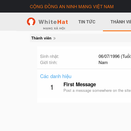
CỘNG ĐỒNG AN NINH MẠNG VIỆT NAM
TIN TỨC
THÀNH VI
Thành viên
Sinh nhật
06/07/1996 (Tuổi:
Giới tính
Nam
Các danh hiệu
First Message
1
Post a message somewhere on the site t