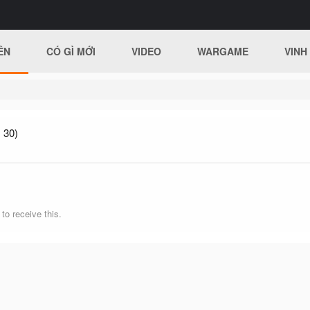
ÊN
CÓ GÌ MỚI
VIDEO
WARGAME
VINH
 30)
o receive this.