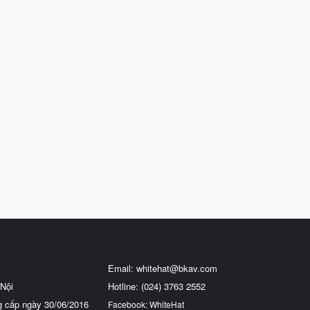
Email:
whitehat@bkav.com
Nội
Hotline: (024) 3763 2552
g cấp ngày 30/06/2016
Facebook: WhiteHat