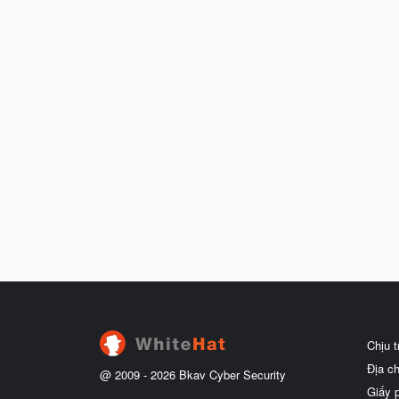
Chịu 
Địa c
@ 2009 -
2026
Bkav Cyber Security
Giấy 