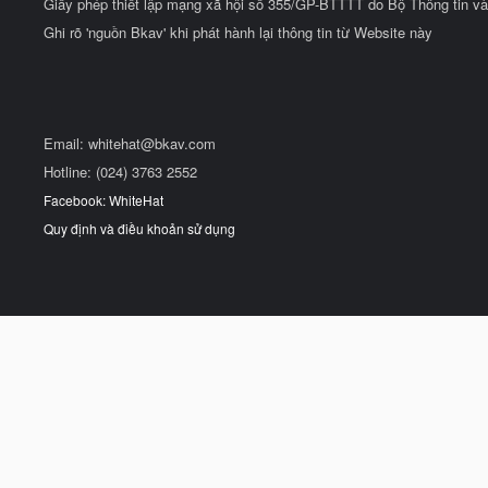
Giấy phép thiết lập mạng xã hội số 355/GP-BTTTT do Bộ Thông tin và
Ghi rõ 'nguồn Bkav' khi phát hành lại thông tin từ Website này
Email:
whitehat@bkav.com
Hotline: (024) 3763 2552
Facebook: WhiteHat
Quy định và điều khoản sử dụng