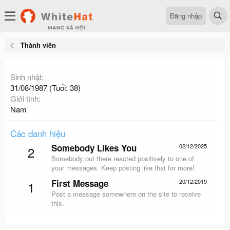
Đăng nhập
Thành viên
Sinh nhật
31/08/1987 (Tuổi: 38)
Giới tính
Nam
Các danh hiệu
Somebody Likes You
02/12/2025
2
Somebody out there reacted positively to one of
your messages. Keep posting like that for more!
First Message
20/12/2019
1
Post a message somewhere on the site to receive
this.