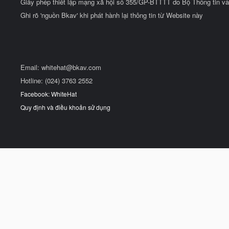
Giấy phép thiết lập mạng xã hội số 355/GP-BTTTT do Bộ Thông tin và
Ghi rõ 'nguồn Bkav' khi phát hành lại thông tin từ Website này
Email:
whitehat@bkav.com
Hotline: (024) 3763 2552
Facebook: WhiteHat
Quy định và điều khoản sử dụng