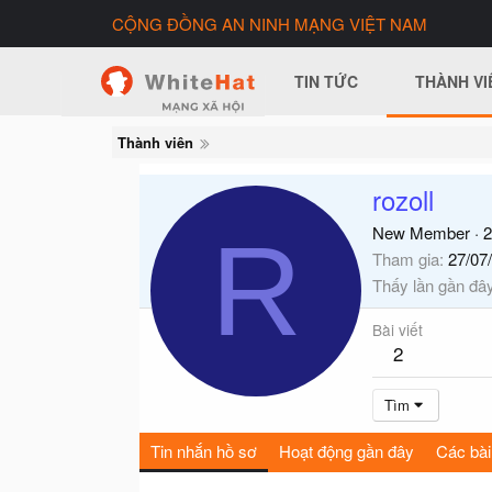
CỘNG ĐỒNG AN NINH MẠNG VIỆT NAM
TIN TỨC
THÀNH VI
Thành viên
rozoll
R
New Member
·
2
Tham gia
27/07
Thấy lần gần đâ
Bài viết
2
Tìm
Tin nhắn hồ sơ
Hoạt động gần đây
Các bài