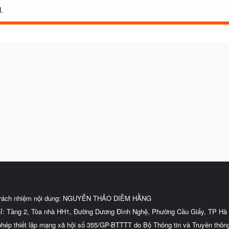
.
trách nhiệm nội dung: NGUYỄN THẢO DIỄM HẰNG
hỉ: Tầng 2, Tòa nhà HH1, Đường Dương Đình Nghệ, Phường Cầu Giấy, TP Hà 
phép thiết lập mạng xã hội số 355/GP-BTTTT do Bộ Thông tin và Truyền thôn