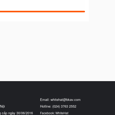
Email:
whitehat@bkav.com
Nội
Hotline: (024) 3763 2552
g cấp ngày 30/06/2016
Facebook: WhiteHat