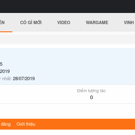
ÊN
CÓ GÌ MỚI
VIDEO
WARGAME
VINH
5
/2019
y nhất
28/07/2019
Điểm tương tác
0
 đăng
Giới thiệu