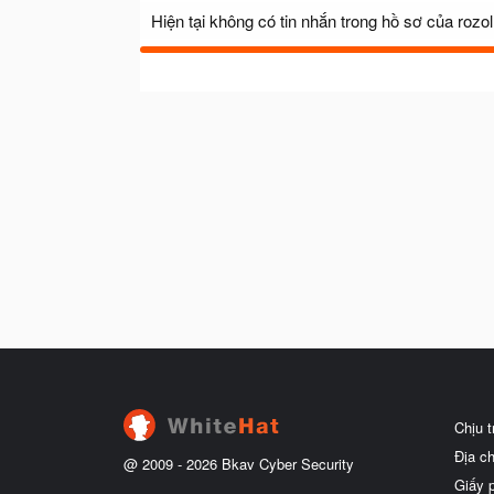
Hiện tại không có tin nhắn trong hồ sơ của rozoll
Chịu 
Địa c
@ 2009 -
2026
Bkav Cyber Security
Giấy 