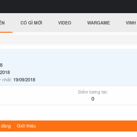
ÊN
CÓ GÌ MỚI
VIDEO
WARGAME
VINH
8
/2018
y nhất
19/09/2018
Điểm tương tác
0
 đăng
Giới thiệu