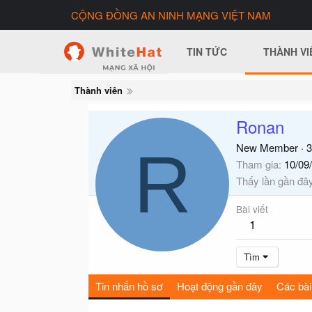
CỘNG ĐỒNG AN NINH MẠNG VIỆT NAM
TIN TỨC
THÀNH VI
Thành viên
Ronan
R
New Member
·
3
Tham gia
10/09
Thấy lần gần đâ
Bài viết
1
Tìm
Tin nhắn hồ sơ
Hoạt động gần đây
Các bài