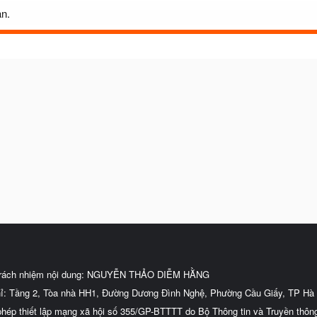
an.
trách nhiệm nội dung: NGUYỄN THẢO DIỄM HẰNG
hỉ: Tầng 2, Tòa nhà HH1, Đường Dương Đình Nghệ, Phường Cầu Giấy, TP Hà 
phép thiết lập mạng xã hội số 355/GP-BTTTT do Bộ Thông tin và Truyền thôn