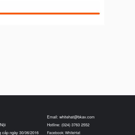
Email:
whitehat@bkav.com
Nội
Hotline: (024) 3763 2552
g cấp ngày 30/06/2016
Facebook: WhiteHat