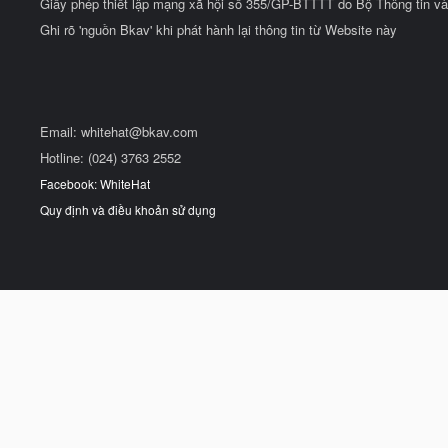
Giấy phép thiết lập mạng xã hội số 355/GP-BTTTT do Bộ Thông tin và
Ghi rõ 'nguồn Bkav' khi phát hành lại thông tin từ Website này
Email:
whitehat@bkav.com
Hotline: (024) 3763 2552
Facebook: WhiteHat
Quy định và điều khoản sử dụng