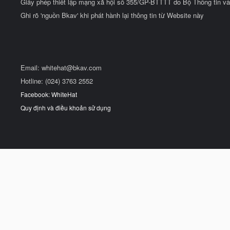
Giấy phép thiết lập mạng xã hội số 355/GP-BTTTT do Bộ Thông tin và
Ghi rõ 'nguồn Bkav' khi phát hành lại thông tin từ Website này
Email:
whitehat@bkav.com
Hotline: (024) 3763 2552
Facebook: WhiteHat
Quy định và điều khoản sử dụng