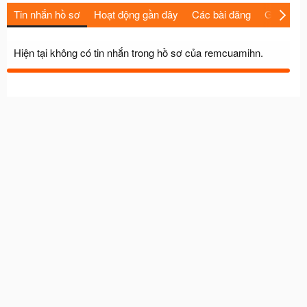
Tin nhắn hồ sơ
Hoạt động gần đây
Các bài đăng
Giới thiệu
Hiện tại không có tin nhắn trong hồ sơ của remcuamihn.