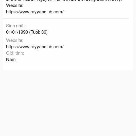
Website:
https://www.rayyanclub.com/
Sinh nhật
01/01/1990 (Tuổi: 36)
Website
https://www.rayyanclub.com/
Giới tính
Nam