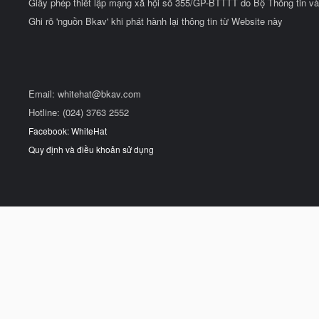
Giấy phép thiết lập mạng xã hội số 355/GP-BTTTT do Bộ Thông tin và
Ghi rõ 'nguồn Bkav' khi phát hành lại thông tin từ Website này
Email:
whitehat@bkav.com
Hotline: (024) 3763 2552
Facebook: WhiteHat
Quy định và điều khoản sử dụng