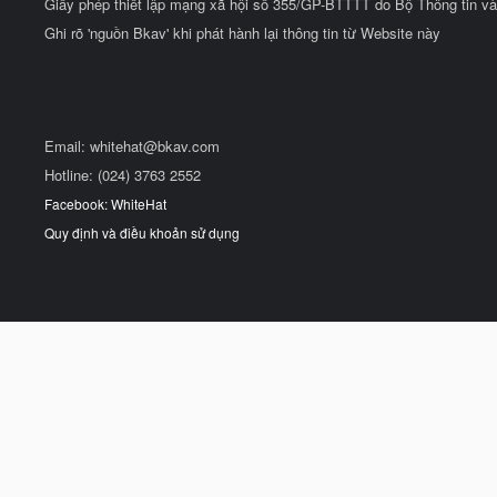
Giấy phép thiết lập mạng xã hội số 355/GP-BTTTT do Bộ Thông tin và
Ghi rõ 'nguồn Bkav' khi phát hành lại thông tin từ Website này
Email:
whitehat@bkav.com
Hotline: (024) 3763 2552
Facebook: WhiteHat
Quy định và điều khoản sử dụng