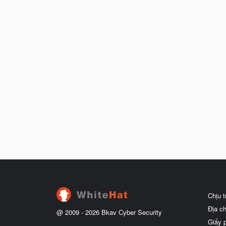
Chịu 
Địa c
@ 2009 -
2026
Bkav Cyber Security
Giấy 