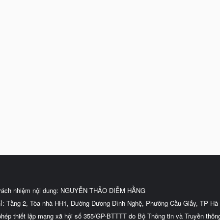
trách nhiệm nội dung: NGUYỄN THẢO DIỄM HẰNG
hỉ: Tầng 2, Tòa nhà HH1, Đường Dương Đình Nghệ, Phường Cầu Giấy, TP Hà 
phép thiết lập mạng xã hội số 355/GP-BTTTT do Bộ Thông tin và Truyền thôn