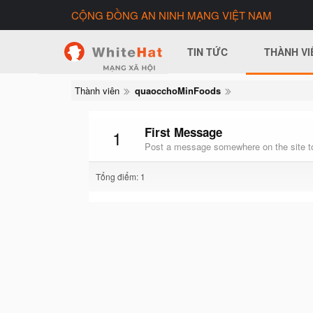
CỘNG ĐỒNG AN NINH MẠNG VIỆT NAM
TIN TỨC
THÀNH VI
Thành viên
quaocchoMinFoods
First Message
1
Post a message somewhere on the site to
Tổng điểm: 1