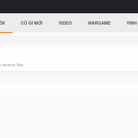
ÊN
CÓ GÌ MỚI
VIDEO
WARGAME
VINH
 receive this.