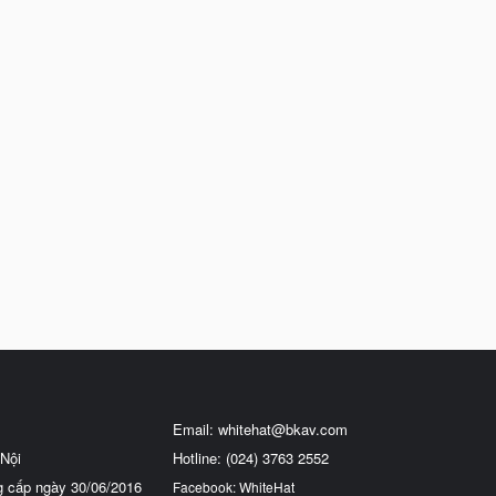
Email:
whitehat@bkav.com
Nội
Hotline: (024) 3763 2552
g cấp ngày 30/06/2016
Facebook: WhiteHat