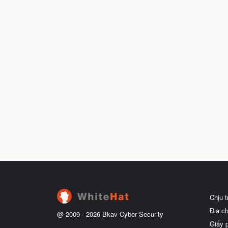
Chịu 
Địa c
@ 2009 -
2026
Bkav Cyber Security
Giấy 