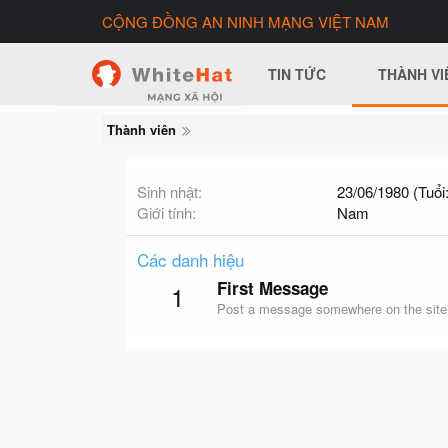
CỘNG ĐỒNG AN NINH MẠNG VIỆT NAM
TIN TỨC
THÀNH VI
Thành viên
Sinh nhật
23/06/1980 (Tuổi:
Giới tính
Nam
Các danh hiệu
First Message
1
Post a message somewhere on the site t