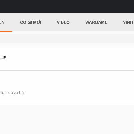
ÊN
CÓ GÌ MỚI
VIDEO
WARGAME
VINH
 46)
o receive this.