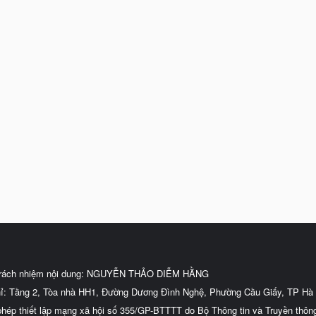
trách nhiệm nội dung: NGUYỄN THẢO DIỄM HẰNG
hỉ: Tầng 2, Tòa nhà HH1, Đường Dương Đình Nghệ, Phường Cầu Giấy, TP Hà 
phép thiết lập mạng xã hội số 355/GP-BTTTT do Bộ Thông tin và Truyền thôn