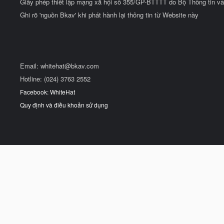
Giấy phép thiết lập mạng xã hội số 355/GP-BTTTT do Bộ Thông tin và
Ghi rõ 'nguồn Bkav' khi phát hành lại thông tin từ Website này
Email:
whitehat@bkav.com
Hotline: (024) 3763 2552
Facebook: WhiteHat
Quy định và điều khoản sử dụng