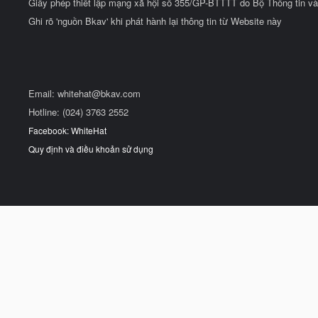
Giấy phép thiết lập mạng xã hội số 355/GP-BTTTT do Bộ Thông tin và
Ghi rõ 'nguồn Bkav' khi phát hành lại thông tin từ Website này
Email:
whitehat@bkav.com
Hotline: (024) 3763 2552
Facebook: WhiteHat
Quy định và điều khoản sử dụng