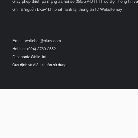
Giấy phép thiết lập mạng xã hội số 355/GP-BTTTT do Bộ Thông tin và
Ghi rõ 'nguồn Bkav' khi phát hành lại thông tin từ Website này
Email:
whitehat@bkav.com
Hotline: (024) 3763 2552
Facebook: WhiteHat
Quy định và điều khoản sử dụng