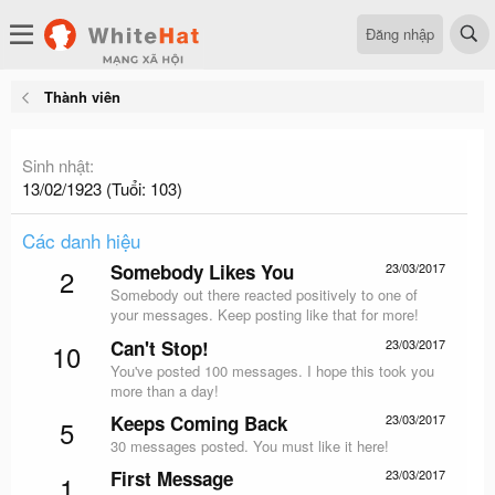
Đăng nhập
Thành viên
Sinh nhật
13/02/1923 (Tuổi: 103)
Các danh hiệu
Somebody Likes You
23/03/2017
2
Somebody out there reacted positively to one of
your messages. Keep posting like that for more!
Can't Stop!
23/03/2017
10
You've posted 100 messages. I hope this took you
more than a day!
Keeps Coming Back
23/03/2017
5
30 messages posted. You must like it here!
First Message
23/03/2017
1