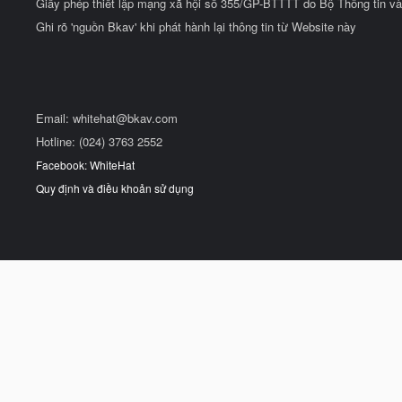
Giấy phép thiết lập mạng xã hội số 355/GP-BTTTT do Bộ Thông tin và
Ghi rõ 'nguồn Bkav' khi phát hành lại thông tin từ Website này
Email:
whitehat@bkav.com
Hotline: (024) 3763 2552
Facebook: WhiteHat
Quy định và điều khoản sử dụng