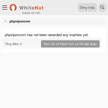
Đăng nhập
phpviponcom
phpviponcom has not been awarded any trophies yet.
Xem tất cả thành tích có thể đạt được
Tổng điểm: 0