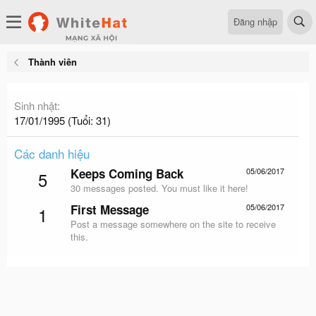
Đăng nhập
Thành viên
Sinh nhật
17/01/1995 (Tuổi: 31)
Các danh hiệu
Keeps Coming Back
05/06/2017
5
30 messages posted. You must like it here!
First Message
05/06/2017
1
Post a message somewhere on the site to receive
this.