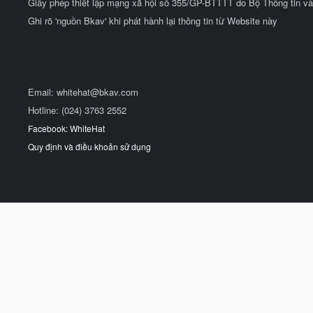
Giấy phép thiết lập mạng xã hội số 355/GP-BTTTT do Bộ Thông tin và
Ghi rõ 'nguồn Bkav' khi phát hành lại thông tin từ Website này
Email:
whitehat@bkav.com
Hotline: (024) 3763 2552
Facebook: WhiteHat
Quy định và điều khoản sử dụng