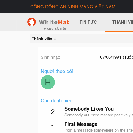
CỘNG ĐỒNG AN NINH MẠNG VIỆT NAM
TIN TỨC
THÀNH VI
Thành viên
Sinh nhật
07/06/1991 (Tuổi:
Người theo dõi
H
Các danh hiệu
Somebody Likes You
2
Somebody out there reacted positively t
First Message
1
Post a message somewhere on the site t