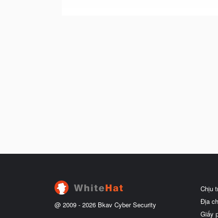
Chịu 
Địa c
@ 2009 -
2026
Bkav Cyber Security
Giấy 