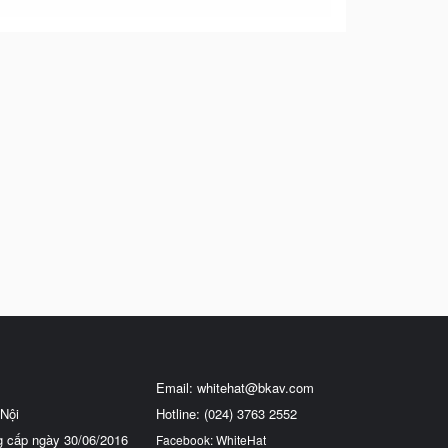
Email:
whitehat@bkav.com
Nội
Hotline: (024) 3763 2552
g cấp ngày 30/06/2016
Facebook: WhiteHat