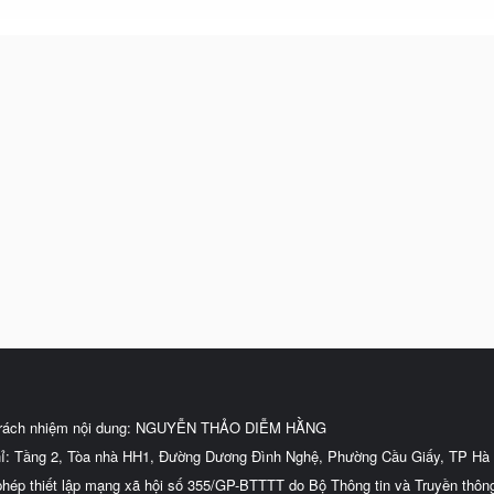
trách nhiệm nội dung: NGUYỄN THẢO DIỄM HẰNG
hỉ: Tầng 2, Tòa nhà HH1, Đường Dương Đình Nghệ, Phường Cầu Giấy, TP Hà 
phép thiết lập mạng xã hội số 355/GP-BTTTT do Bộ Thông tin và Truyền thôn