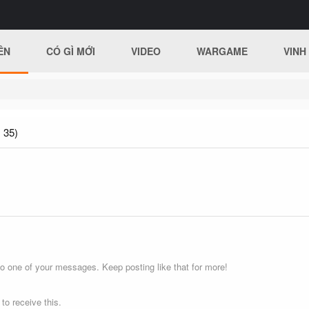
ÊN
CÓ GÌ MỚI
VIDEO
WARGAME
VINH
 35)
o one of your messages. Keep posting like that for more!
o receive this.