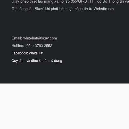
Giấy phép thiết lập mạng xã hội số 355/GP-BTTTT do Bộ Thông tin và
Ghi rõ 'nguồn Bkav' khi phát hành lại thông tin từ Website này
Email:
whitehat@bkav.com
Hotline: (024) 3763 2552
Facebook: WhiteHat
Quy định và điều khoản sử dụng