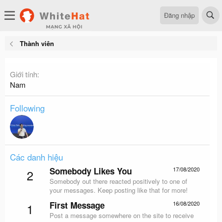
Đăng nhập
Thành viên
Giới tính
Nam
Following
Các danh hiệu
Somebody Likes You
17/08/2020
2
Somebody out there reacted positively to one of
your messages. Keep posting like that for more!
First Message
16/08/2020
1
Post a message somewhere on the site to receive