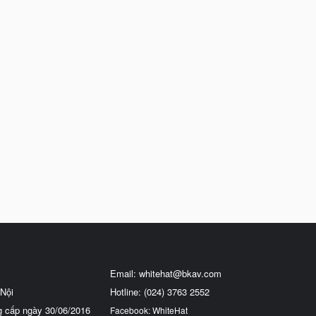
Email:
whitehat@bkav.com
Nội
Hotline: (024) 3763 2552
g cấp ngày 30/06/2016
Facebook: WhiteHat