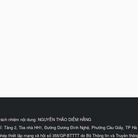
trách nhiệm nội dung: NGUYỄN THẢO DIỄM HẰNG
hỉ: Tầng 2, Tòa nhà HH1, Đường Dương Đình Nghệ, Phường Cầu Giấy, TP Hà 
phép thiết lập mạng xã hội số 355/GP-BTTTT do Bộ Thông tin và Truyền thôn