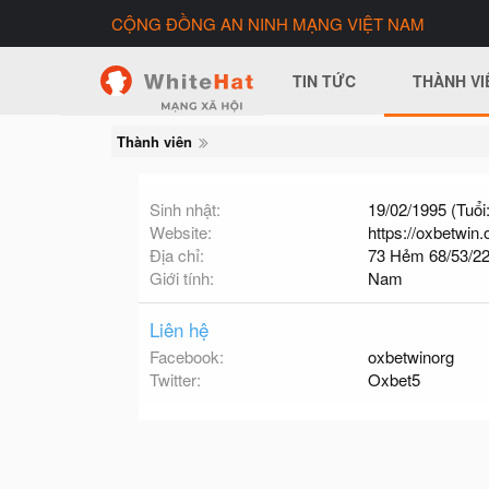
CỘNG ĐỒNG AN NINH MẠNG VIỆT NAM
TIN TỨC
THÀNH VI
Thành viên
Sinh nhật
19/02/1995 (Tuổi:
Website
https://oxbetwin.
Địa chỉ
73 Hẻm 68/53/22
Giới tính
Nam
Liên hệ
Facebook
oxbetwinorg
Twitter
Oxbet5