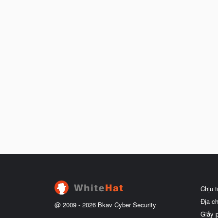
Chịu 
Địa c
@ 2009 -
2026
Bkav Cyber Security
Giấy 