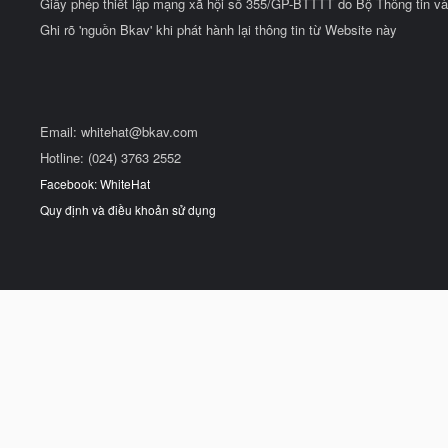
Giấy phép thiết lập mạng xã hội số 355/GP-BTTTT do Bộ Thông tin và
Ghi rõ 'nguồn Bkav' khi phát hành lại thông tin từ Website này
Email:
whitehat@bkav.com
Hotline: (024) 3763 2552
Facebook: WhiteHat
Quy định và điều khoản sử dụng