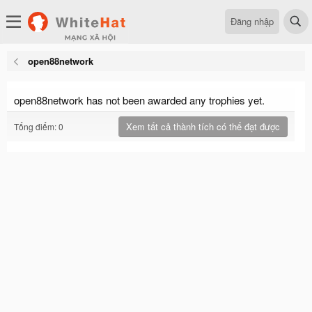
Đăng nhập
open88network
open88network has not been awarded any trophies yet.
Xem tất cả thành tích có thể đạt được
Tổng điểm: 0