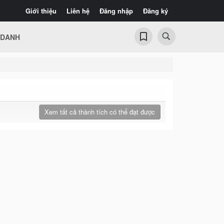
Giới thiệu
Liên hệ
Đăng nhập
Đăng ký
 DANH
Xem tất cả thành tích có thể đạt được