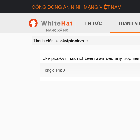
CỘNG ĐỒNG AN NINH MẠNG VIỆT NAM
TIN TỨC
THÀNH VI
Thành viên
okvipiookvn
okvipiookvn has not been awarded any trophies 
Tổng điểm: 0