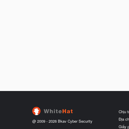
Chịu 
Địa c
@ 2009 -
2026
Bkav Cyber Security
Giấy 