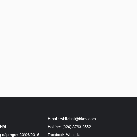
Email:
whitehat@bkav.com
Nội
Hotline: (024) 3763 2552
g cấp ngày 30/06/2016
Facebook: WhiteHat