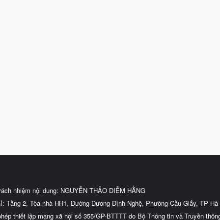
trách nhiệm nội dung: NGUYỄN THẢO DIỄM HẰNG
hỉ: Tầng 2, Tòa nhà HH1, Đường Dương Đình Nghệ, Phường Cầu Giấy, TP Hà 
phép thiết lập mạng xã hội số 355/GP-BTTTT do Bộ Thông tin và Truyền thôn