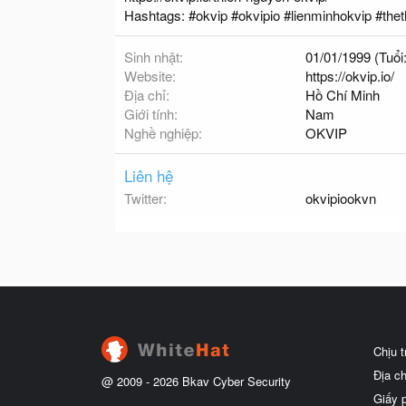
Hashtags: #okvip #okvipio #lienminhokvip #the
Sinh nhật
01/01/1999 (Tuổi:
Website
https://okvip.io/
Địa chỉ
Hồ Chí Minh
Giới tính
Nam
Nghề nghiệp
OKVIP
Liên hệ
Twitter
okvipiookvn
Chịu 
Địa c
@ 2009 -
2026
Bkav Cyber Security
Giấy 