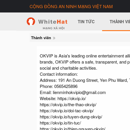
CỘNG ĐỒNG AN NINH MẠNG VIỆT NAM
TIN TỨC
THÀNH VI
Thành viên
OKVIP is Asia's leading online entertainment all
brands, OKVIP offers a safe, transparent, and 
social and charitable activities.
Contact information:
Address: 191 An Duong Street, Yen Phu Ward, T
Phone: 0565425896
Email:
lienminhokvipio@gmail.com
Website: https://okvip.io/
https://okvip.io/the-thao-okvip/
https://okvip.io/doi-tac-okvip/
https://okvip.io/tuyen-dung-okvip/
https://okvip.io/tin-tuc/
https://okvip.io/thien-nguyen-okvip/