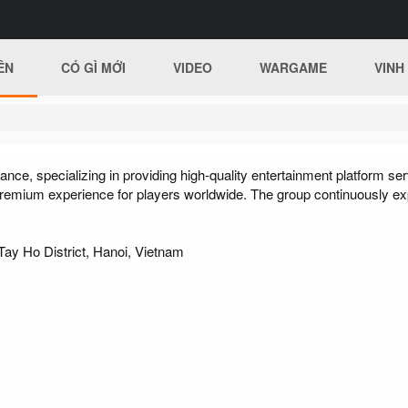
ÊN
CÓ GÌ MỚI
VIDEO
WARGAME
VINH
iance, specializing in providing high-quality entertainment platform 
premium experience for players worldwide. The group continuously ex
ay Ho District, Hanoi, Vietnam