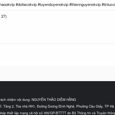
thaookvip #doitacokvip #tuyenduyenokvip #thiennguyenokvip #tintuco
 27)
trách nhiệm nội dung: NGUYỄN THẢO DIỄM HẰNG
hỉ: Tầng 2, Tòa nhà HH1, Đường Dương Đình Nghệ, Phường Cầu Giấy, TP Hà 
phép thiết lập mạng xã hội số 355/GP-BTTTT do Bộ Thông tin và Truyền thôn