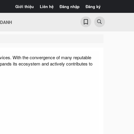
Giới thiệu
Liên hệ
Đăng nhập
Đăng ký
 DANH
services. With the convergence of many reputable
pands its ecosystem and actively contributes to