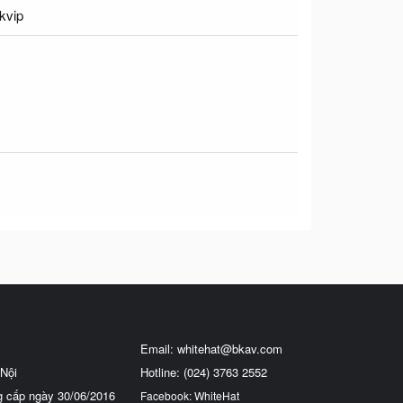
kvip
Email:
whitehat@bkav.com
Nội
Hotline: (024) 3763 2552
g cấp ngày 30/06/2016
Facebook: WhiteHat