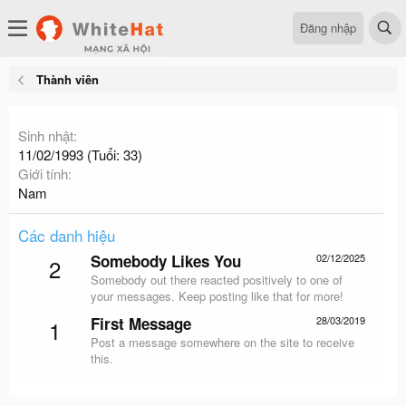
Đăng nhập
Thành viên
Sinh nhật
11/02/1993 (Tuổi: 33)
Giới tính
Nam
Các danh hiệu
Somebody Likes You
02/12/2025
2
Somebody out there reacted positively to one of
your messages. Keep posting like that for more!
First Message
28/03/2019
1
Post a message somewhere on the site to receive
this.