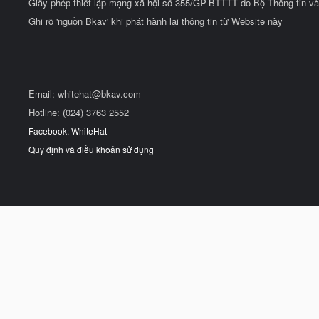
Giấy phép thiết lập mạng xã hội số 355/GP-BTTTT do Bộ Thông tin và
Ghi rõ 'nguồn Bkav' khi phát hành lại thông tin từ Website này
Email:
whitehat@bkav.com
Hotline: (024) 3763 2552
Facebook: WhiteHat
Quy định và điều khoản sử dụng